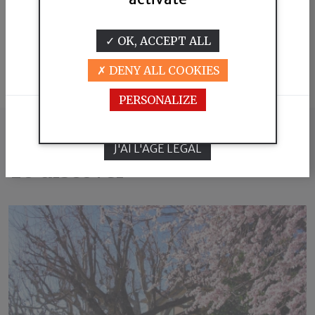
Pour visiter notre site,vous devez
OK, ACCEPT ALL
être en âge de consommer de l'alcool
selon la législation en vigueur dans
Leaflet
|
©
OpenStreetMap
contributors
DENY ALL COOKIES
votre pays de résidence.
PERSONALIZE
JE N'AI PAS L'ÂGE LÉGAL
OTHER ESTATES
J'AI L'ÂGE LÉGAL
To discover