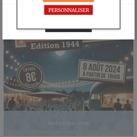
PERSONNALISER
Promenade pédestre dans le terroir Rastellain.
JE N'AI PAS L'ÂGE LÉGAL
EN SAVOIR PLUS
J'AI L'ÂGE LÉGAL
Jeudi 08 Août 2024