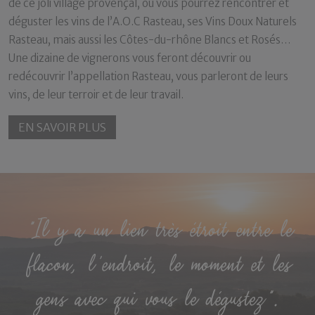
de ce joli village provençal, où vous pourrez rencontrer et
déguster les vins de l’A.O.C Rasteau, ses Vins Doux Naturels
Rasteau, mais aussi les Côtes-du-rhône Blancs et Rosés…
Une dizaine de vignerons vous feront découvrir ou
redécouvrir l’appellation Rasteau, vous parleront de leurs
vins, de leur terroir et de leur travail.
EN SAVOIR PLUS
"Il y a un lien très étroit entre le
flacon, l'endroit, le moment et les
gens avec qui vous le dégustez".