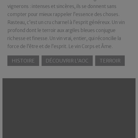
vignerons : intenses et sincères, ils se donnent sans
compter pour mieux rappeler l’essence des choses.
Rasteau, c’est un cru charnel à l’esprit généreux. Un vin
profond dont le terroir aux argiles bleues conjugue
richesse et finesse. Un vin vrai, entier, qui réconcilie la
force de l’être et de l’esprit. Le vin Corps et Âme.
HISTOIRE
DÉCOUVRIR L'AOC
TERROIR