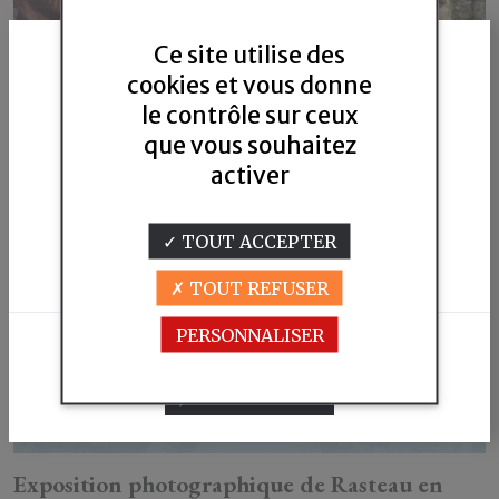
Ce site utilise des
cookies et vous donne
le contrôle sur ceux
que vous souhaitez
activer
Pour visiter notre site,vous devez
être en âge de consommer de l'alcool
TOUT ACCEPTER
selon la législation en vigueur dans
votre pays de résidence.
TOUT REFUSER
PERSONNALISER
JE N'AI PAS L'ÂGE LÉGAL
Permanent
J'AI L'ÂGE LÉGAL
Exposition photographique de Rasteau en