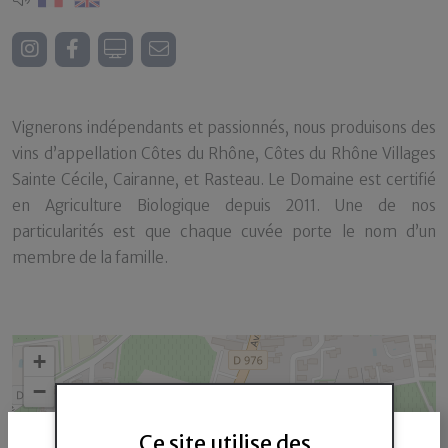
Vignerons indépendants et passionnés, nous produisons des
vins d’appellation Côtes du Rhône, Côtes du Rhône Villages
Sainte Cécile, Cairanne, et Rasteau. Le Domaine est certifié
en Agriculture Biologique depuis 2011. Une de nos
particularités est que chaque cuvée porte le nom d’un
membre de la famille.
+
−
Ce site utilise des