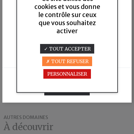
cookies et vous donne
le contrôle sur ceux
que vous souhaitez
activer
Pour visiter notre site,vous devez
être en âge de consommer de l'alcool
TOUT ACCEPTER
selon la législation en vigueur dans
votre pays de résidence.
TOUT REFUSER
PERSONNALISER
JE N'AI PAS L'ÂGE LÉGAL
Leaflet
|
©
OpenStreetMap
contributors
J'AI L'ÂGE LÉGAL
AUTRES DOMAINES
À découvrir