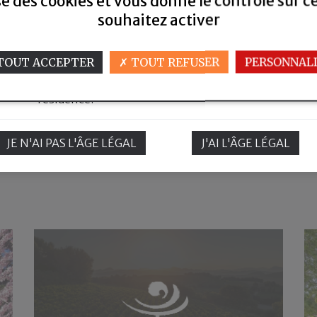
ise des cookies et vous donne le contrôle sur 
souhaitez activer
Pour visiter notre site,vous devez être en
TOUT ACCEPTER
TOUT REFUSER
PERSONNALI
âge de consommer de l'alcool selon la
législation en vigueur dans votre pays de
Leaflet
|
©
OpenStreetMap
contributors
résidence.
JE N'AI PAS L'ÂGE LÉGAL
J'AI L'ÂGE LÉGAL