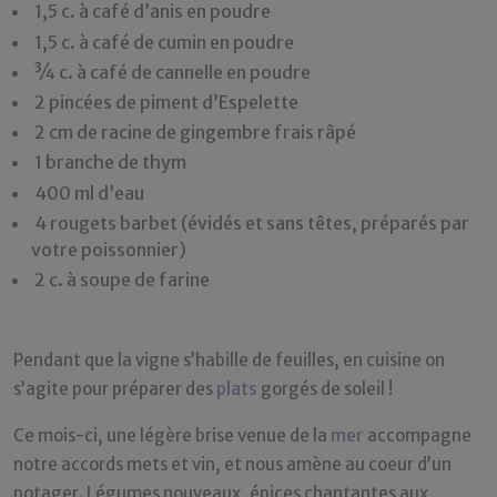
1,5 c. à café d’anis en poudre
1,5 c. à café de cumin en poudre
¾ c. à café de cannelle en poudre
2 pincées de piment d’Espelette
2 cm de racine de gingembre frais râpé
1 branche de thym
400 ml d’eau
4 rougets barbet (évidés et sans têtes, préparés par
votre poissonnier)
2 c. à soupe de farine
Pendant que la vigne s’habille de feuilles, en cuisine on
s’agite pour préparer des
plats
gorgés de soleil !
Ce mois-ci, une légère brise venue de la
mer
accompagne
notre accords mets et vin, et nous amène au coeur d’un
potager. Légumes nouveaux, épices chantantes aux