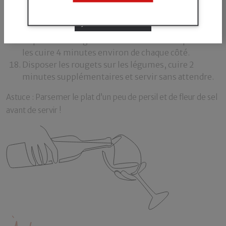
JE N'AI PAS L'ÂGE LÉGAL
minutes.
Passer les rougets légèrement dans la farine.
J'AI L'ÂGE LÉGAL
Faire chauffer 2 cuillères à soupe d’huile d’olive.
Déposer les rougets délicatement dans la poêle et
les cuire 4 minutes environ de chaque côté.
Disposer les rougets sur les légumes, cuire 2
minutes supplémentaires et servir sans attendre.
Astuce : Parsemer le plat d’un peu de persil et de fleur de sel
avant de servir !