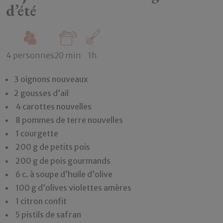
d’été
4 personnes
20 min
1h
3 oignons nouveaux
2 gousses d’ail
4 carottes nouvelles
8 pommes de terre nouvelles
1 courgette
200 g de petits pois
200 g de pois gourmands
6 c. à soupe d’huile d’olive
100 g d’olives violettes amères
1 citron confit
5 pistils de safran