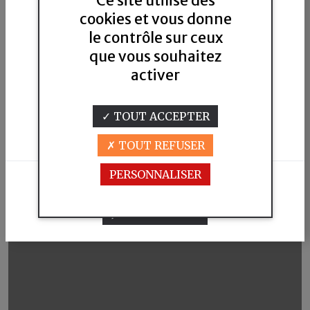
Ce site utilise des
cookies et vous donne
le contrôle sur ceux
que vous souhaitez
activer
Pour visiter notre site,vous devez
être en âge de consommer de l'alcool
TOUT ACCEPTER
selon la législation en vigueur dans
votre pays de résidence.
TOUT REFUSER
PERSONNALISER
JE N'AI PAS L'ÂGE LÉGAL
Dégustez l'instant Rasteau
J'AI L'ÂGE LÉGAL